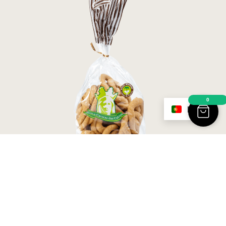
0
PT
Raivas de Canela 260g
2,60
€