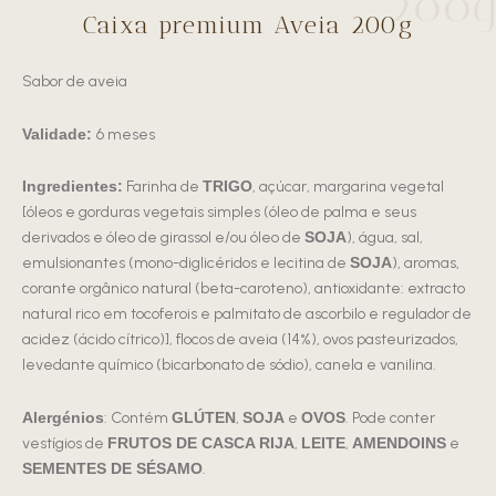
200g
Caixa premium Aveia 200g
Sabor de aveia
Validade:
6 meses
Ingredientes:
Farinha de
TRIGO
, açúcar, margarina vegetal
[óleos e gorduras vegetais simples (óleo de palma e seus
derivados e óleo de girassol e/ou óleo de
SOJA
), água, sal,
emulsionantes (mono-diglicéridos e lecitina de
SOJA
), aromas,
corante orgânico natural (beta-caroteno), antioxidante: extracto
natural rico em tocoferois e palmitato de ascorbilo e regulador de
acidez (ácido cítrico)], flocos de aveia (14%), ovos pasteurizados,
levedante químico (bicarbonato de sódio), canela e vanilina.
Alergénios
: Contém
GLÚTEN
,
SOJA
e
OVOS
. Pode conter
vestígios de
FRUTOS DE CASCA RIJA
,
LEITE
,
AMENDOINS
e
SEMENTES DE SÉSAMO
.