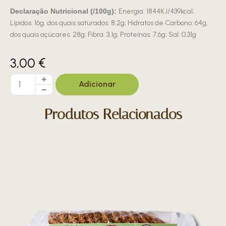
Declaração Nutricional (/100g):
Energia: 1844KJ/439kcal;
Lípidos: 16g, dos quais saturados: 8,2g; Hidratos de Carbono: 64g,
dos quais açúcares: 28g; Fibra: 3,1g; Proteínas: 7,6g; Sal: 0,31g
3,00
€
Quantidade
Adicionar
de
Caixa
premium
Produtos Relacionados
Aveia
200g