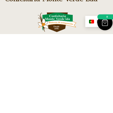
0
PT
MONTEVERDE foi a marca original da empresa,
fundada em 1978 pelo Sr. Mateus.
Em 2012, após a aquisição da Confeitaria,
MONTEVERDE tornou-se o nome oficial da
nossa empresa, que hoje é responsável pelas
marcas ‘Avó Elvira’ e ‘Fábrica de Cavacas das
Caldas.