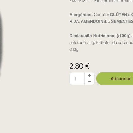
E132, E122*). *Pode produzir efeito
Alergénios:
Contém
GLÚTEN
e
RIJA
,
AMENDOINS
, e
SEMENTES
Declaração Nutricional (/100g):
saturados: 11g; Hidratos de carbono:
0,13g
2,80
€
Quantidade
Adicionar
de
Beijinhos
em
Flor
220g