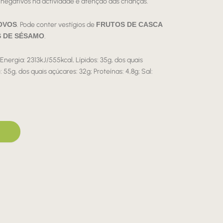
s negativos na actividade e atenção das crianças.
OVOS
. Pode conter vestígios de
FRUTOS DE CASCA
 DE SÉSAMO
.
Energia: 2313kJ/555kcal, Lípidos: 35g, dos quais
 55g, dos quais açúcares: 32g; Proteínas: 4,8g; Sal: