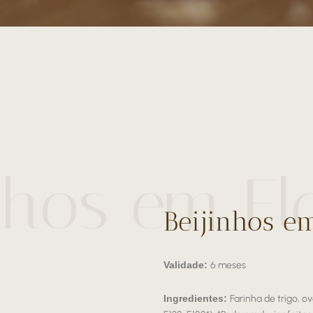
nhos em Fl
Beijinhos e
Validade:
6 meses
Ingredientes:
Farinha de trigo, o