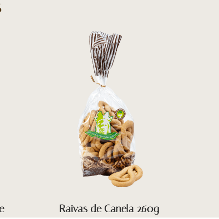
s
e
Raivas de Canela 260g