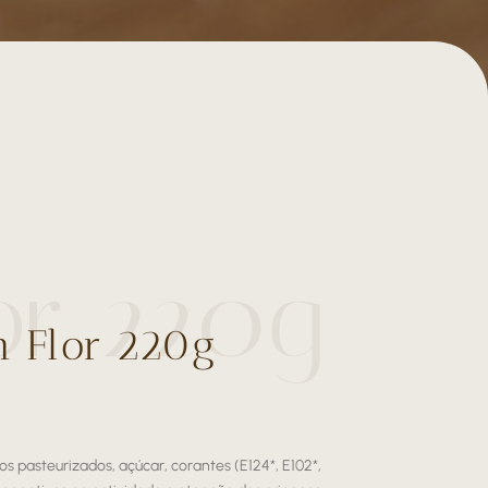
or 220g
m Flor 220g
vos pasteurizados, açúcar, corantes (E124*, E102*,