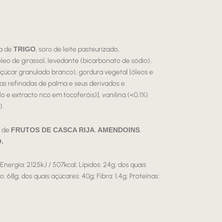
ha de
TRIGO
, soro de leite pasteurizado,
 óleo de girassol, levedante (bicarbonato de sódio),
açúcar granulado branco), gordura vegetal [óleos e
s refinadas de palma e seus derivados e
o e extracto rico em tocoferóis)], vanilina (<0,1%)
).
s de
FRUTOS DE CASCA RIJA
,
AMENDOINS
,
.
Energia: 2125kJ / 507kcal; Lípidos: 24g; dos quais
: 68g; dos quais açúcares: 40g; Fibra: 1,4g; Proteínas: