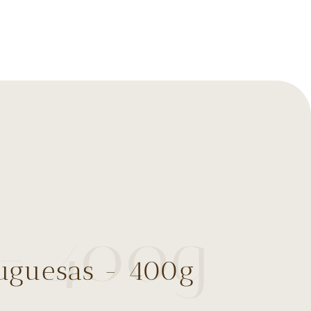
 - 400g
tuguesas - 400g