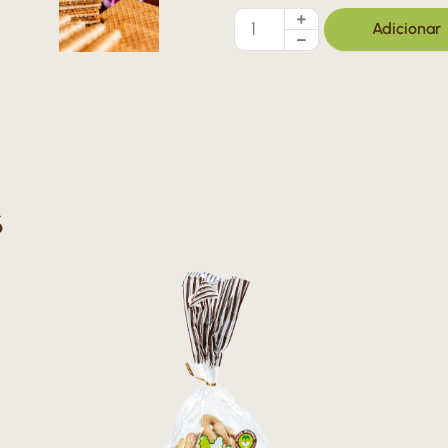
Quantidade
Adicionar
de
Wafers
Portuguesas
-
400g
s