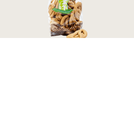
e
Raivas de Canela 260g
2,60
€
Adicionar ao Carrinho