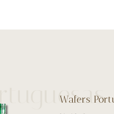
rtuguesas
Wafers Por