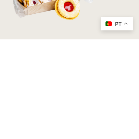
PT
Bolachas de Morango
4,00
€
Adicionar ao Carrinho