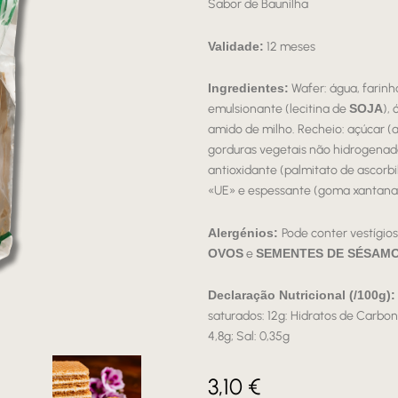
Sabor de Baunilha
Validade:
12 meses
Ingredientes:
Wafer: água, farin
emulsionante (lecitina de
SOJA
),
amido de milho. Recheio: açúcar (
gorduras vegetais não hidrogenada
antioxidante (palmitato de ascorbil
«UE» e espessante (goma xantana
Alergénios:
Pode conter vestígio
OVOS
e
SEMENTES DE SÉSAMO
Declaração Nutricional (/100g):
saturados: 12g: Hidratos de Carbono
4,8g; Sal: 0,35g
3,10
€