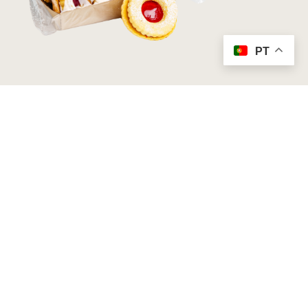
PT
Bolachas de Morango
4,00
€
Adicionar ao Carrinho