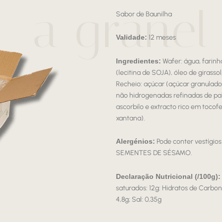
a granel
Sabor de Baunilha
Validade:
12 meses
Ingredientes:
Wafer: água, farinh
(lecitina de SOJA), óleo de girasso
Recheio: açúcar (açúcar granulado
não hidrogenadas refinadas de pal
ascorbilo e extracto rico em tocof
xantana).
Alergénios:
Pode conter vestígi
SEMENTES DE SÉSAMO.
Declaração Nutricional (/100g):
saturados: 12g: Hidratos de Carbono
4,8g; Sal: 0,35g