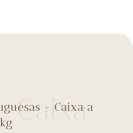
- Caixa
uguesas - Caixa a
0kg