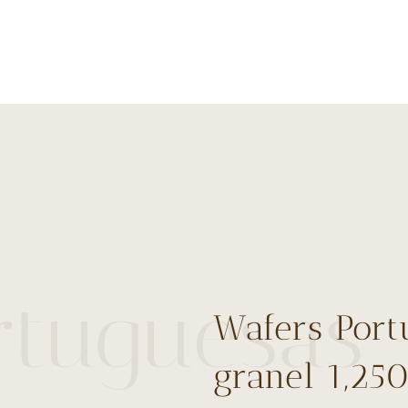
rtuguesas 
Wafers Port
granel 1,25