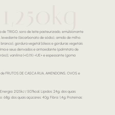
 1,250kg
a de TRIGO, soro de leite pasteurizado, emulsionante
l, levedante (bicarbonato de sódio), amido de milho.
 branco), gordura vegetal [óleos e gorduras vegetais
ma e seus derivados e antioxidante (palmitato de
eróis)], vanilina (<0,1%) «UE» e espessante (goma
os de FRUTOS DE CASCA RIJA, AMENDOINS, OVOS e
Energia: 2125kJ / 507kcal; Lípidos: 24g; dos quais
: 68g; dos quais açúcares: 40g; Fibra: 1,4g; Proteínas: