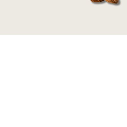
Bolachas de Amendoim Sementes d
Linhaça e Sésamo
2,50
€
Adicionar ao Carrinho