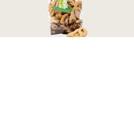
e
Raivas de Canela 260g
2,60
€
Adicionar ao Carrinho