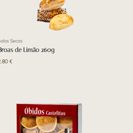
Bolos Secos
Broas de Limão 260g
2,80
€