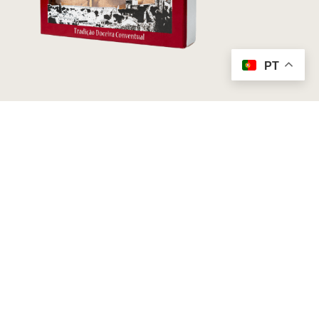
PT
Doces Regionais das Caldas da Rainha
Castelitos de Óbidos – Caixa de 6 UNI
4,50
€