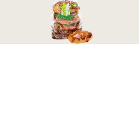
Bolos Secos
Broas de Mel e Pinhão 260g
2,75
€