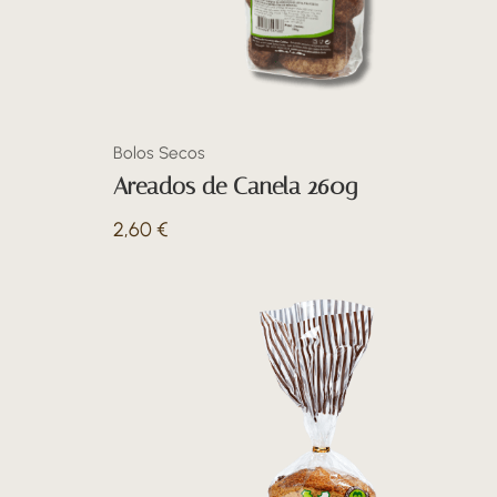
Bolos Secos
Areados de Canela 260g
2,60
€