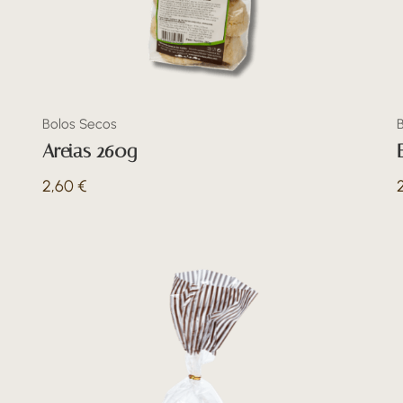
Bolos Secos
Areias 260g
2,60
€