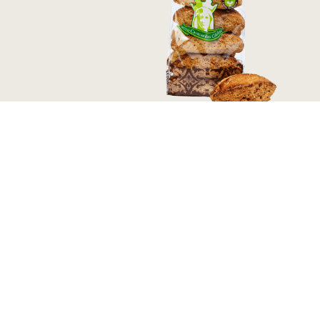
Bolos Secos
Broas de Mel 260g
2,30
€
←
1
2
3
4
→